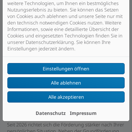
weitere Technologien, um Ihnen ein bestmögliches
Nutzungserlebnis zu bieten. Sie können das Setzen
Mehr Maßnahmen – höhere
von Cookies auch ablehnen und unsere Seite nur mit
Förderung
den technisch notwendigen Cookies nutzen. Weitere
Informationen, sowie eine detaillierte Übersicht der
Cookies und eingesetzten Technologien finden Sie in
Wer mehrere energetische Maßnahmen miteinander
unserer Datenschutzerklärung. Sie können Ihre
kombiniert, kann einen höheren Effizienzstandard
Einstellungen jederzeit ändern.
erreichen und dadurch von attraktiveren
Förderungen profitieren.
Wichtig ist: Die Heizungsförderung macht dabei nur
Einstellungen öffnen
einen Teil der gesamten Förderung aus, da auch
weitere Sanierungsmaßnahmen berücksichtigt
Alle ablehnen
werden.
Alle akzeptieren
So hoch kann Ihre Förderung
ausfallen
Datenschutz
Impressum
Seit 2026 richtet sich die Förderung stärker nach Ihrer
persönlichen Situation. Neben der Grundförderung