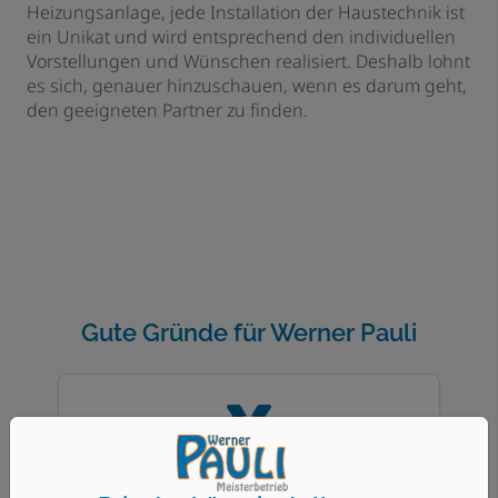
Heizungsanlage, jede Installation der Haustechnik ist
ein Unikat und wird entsprechend den individuellen
Vorstellungen und Wünschen realisiert. Deshalb lohnt
es sich, genauer hinzuschauen, wenn es darum geht,
den geeigneten Partner zu finden.
Gute Gründe für Werner Pauli
Anerkannter Fachbetrieb