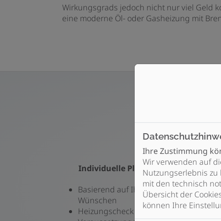
Wirkungsgrads jedoch nicht nur viel Geld k
eine moderne Öl- oder Gasheizung mit Bre
Datenschutzhinw
Ihre Zustimmung kön
Wir verwenden auf di
Individuelle Planung und Beratung
Nutzungserlebnis zu 
mit den technisch not
Basierend auf Ihren Vorstellungen und
Übersicht der Cookie
Wünschen
können Ihre Einstellu
Heizungscheck und Prüfung der