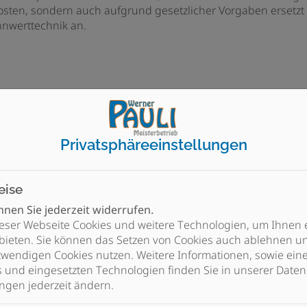
osten, sondern auch aufgrund gesetzlicher Vorgaben ersetzt 
nnwerttechnik an.
Privatsphäre­einstellungen
Ihre Vorteile
eise
nen Sie jederzeit widerrufen.
eser Webseite Cookies und weitere Technologien, um Ihnen 
Qualität vom Fachmann
bieten. Sie können das Setzen von Cookies auch ablehnen un
wendigen Cookies nutzen. Weitere Informationen, sowie eine 
Ausschließlich Markenprodukte führender
s und eingesetzten Technologien finden Sie in unserer Daten
Hersteller
ngen jederzeit ändern.
Umfassende Service- und