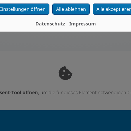
 Öl
Garantieleistungen
Installation, Instandhaltung und
Einstellungen öffnen
Alle ablehnen
Alle akzeptiere
ive
Reparatur
Datenschutz
Impressum
sent-Tool öffnen
, um die für dieses Element notwendigen C