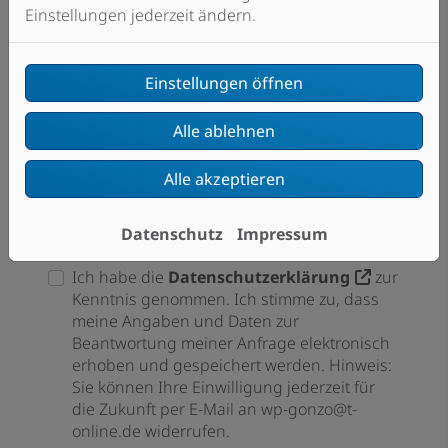
Einstellungen jederzeit ändern.
Nachricht
Einstellungen öffnen
Alle ablehnen
Alle akzeptieren
Datenschutz
Impressum
Datenschutzerklärung*
Ich habe die
Datenschutzerklärung
zur
Kenntnis genommen. Ich stimme zu, dass
meine Angaben und Daten zur
Beantwortung meiner Anfrage elektronisch
erhoben und gespeichert werden. Hinweis:
Sie können Ihre Einwilligung jederzeit für
die Zukunft per E-Mail an wp-gonzo@t-
online.de widerrufen.