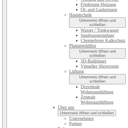
Förderung Heizung
Öl- und Gasheizung
Haustechnik
Untermenü öffnen und
schließen
Wasser / Trinkwasser
Staubsaugeranlage
Chemiefreier Kalkschutz
Planungshilfen
Untermenü öffnen und
schließen
3D-Badplaner
Virtueller Showroom
Lüftung
Untermenü öffnen und
schließen
Dezentrale
Wohnraumlüftung
Zentrale
Wohnraumlüftung
Über uns
Untermenü öffnen und schließen
Unternehmen
Partner